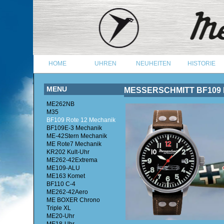
HOME
UHREN
NEUHEITEN
HISTORIE
MENU
MESSERSCHMITT BF109 
ME262NB
M35
BF109 Rote 12 Mechanik
BF109E-3 Mechanik
ME-42Stern Mechanik
ME Rote7 Mechanik
KR202 Kult-Uhr
ME262-42Extrema
ME109-ALU
ME163 Komet
BF110 C-4
ME262-42Aero
ME BOXER Chrono
Triple XL
ME20-Uhr