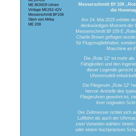
ME18-Uhr
Messerschmitt Bf 109 „Rote
ME BOXER-Uhren
Vintage ME262-42V
die Hommag
Messerschmitt BF108
Stern von Afrika
Am 24. Mai 2025 erlebte de
ME 209
denkwürdigen Moment der Lu
Messerschmitt Bf 109 E „Rote 
Charlie Brown geflogen wurde.
für Flugzeugliebhaber, sondern 
Maschine an ih
Die „Rote 12“ ist mehr als 
Fähigkeiten und den Ingenie
dieser Legende gerecht z
Uhrenmodell entwickelt
Die Fliegeruhr „Rote 12“ h
hervor: Anstelle des typi
Fliegeruhren gewohnt ist, zier
ihrer originalen Sch
Der Zeitmesser richtet sich a
Luftfahrt als auch der Uhrma
zwei Varianten wählen: eine
oder einem hochpräzisen Schw